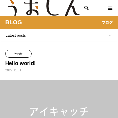

BLOG
ブログ
Latest posts
その他
Hello world!
2022.11.01